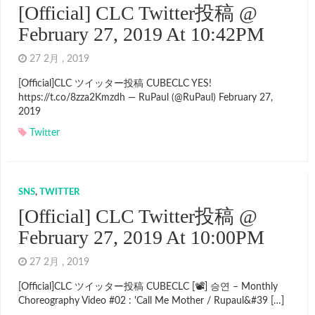
[Official] CLC Twitter投稿 @
February 27, 2019 At 10:42PM
27 2月 , 2019
[Official]CLC ツイッター投稿 CUBECLC YES!
https://t.co/8zza2Kmzdh — RuPaul (@RuPaul) February 27,
2019
Twitter
SNS
,
TWITTER
[Official] CLC Twitter投稿 @
February 27, 2019 At 10:00PM
27 2月 , 2019
[Official]CLC ツイッター投稿 CUBECLC [📽] 승연 – Monthly
Choreography Video #02 : 'Call Me Mother / Rupaul&#39 […]