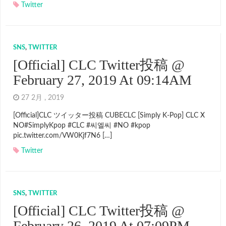
Twitter
SNS
,
TWITTER
[Official] CLC Twitter投稿 @
February 27, 2019 At 09:14AM
27 2月 , 2019
[Official]CLC ツイッター投稿 CUBECLC [Simply K-Pop] CLC X
NO#SimplyKpop #CLC #씨엘씨 #NO #kpop
pic.twitter.com/VW0Kjf7N6 […]
Twitter
SNS
,
TWITTER
[Official] CLC Twitter投稿 @
February 26, 2019 At 07:09PM