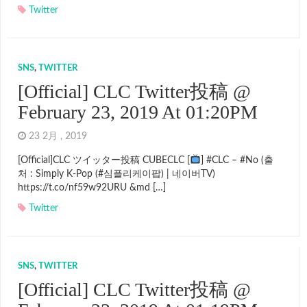
Twitter
SNS
,
TWITTER
[Official] CLC Twitter投稿 @
February 23, 2019 At 01:20PM
23 2月 , 2019
[Official]CLC ツイッター投稿 CUBECLC [
] #CLC – #No (출
처 : Simply K-Pop (#심플리케이팝) | 네이버TV)
https://t.co/nf59w92URU &md […]
Twitter
SNS
,
TWITTER
[Official] CLC Twitter投稿 @