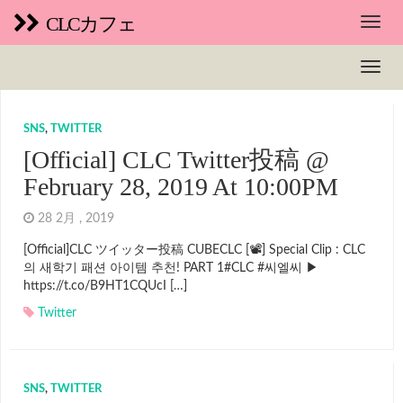
CLCカフェ
SNS
,
TWITTER
[Official] CLC Twitter投稿 @
February 28, 2019 At 10:00PM
28 2月 , 2019
[Official]CLC ツイッター投稿 CUBECLC [📽] Special Clip : CLC
의 새학기 패션 아이템 추천! PART 1#CLC #씨엘씨 ▶
https://t.co/B9HT1CQUcI […]
Twitter
SNS
,
TWITTER