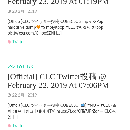
February 23, 2019 At 01:19PM
23 2月 , 2019
[Official]CLC ツイッター投稿 CUBECLC Simply K-Pop
harddrive dump
#SimplyKpop #CLC #씨엘씨 #kpop
pic.twitter.com/CHppSZNi […]
Twitter
SNS
,
TWITTER
[Official] CLC Twitter投稿 @
February 22, 2019 At 07:06PM
22 2月 , 2019
[Official]CLC ツイッター投稿 CUBECLC [
] #NO – #CLC (출
처 : #뮤직뱅크 | 네이버TV) https://t.co/OTa7JPrZqr — CLC·씨
엘 […]
Twitter