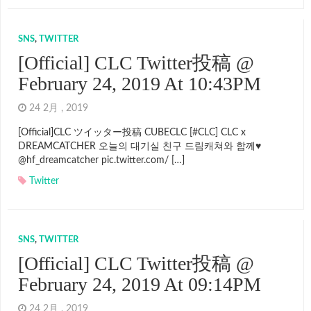
SNS
,
TWITTER
[Official] CLC Twitter投稿 @
February 24, 2019 At 10:43PM
24 2月 , 2019
[Official]CLC ツイッター投稿 CUBECLC [#CLC] CLC x
DREAMCATCHER 오늘의 대기실 친구 드림캐쳐와 함께♥
@hf_dreamcatcher pic.twitter.com/ […]
Twitter
SNS
,
TWITTER
[Official] CLC Twitter投稿 @
February 24, 2019 At 09:14PM
24 2月 , 2019