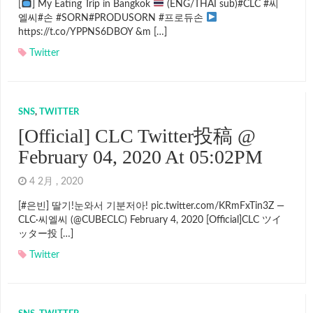
[
] My Eating Trip in Bangkok
(ENG/THAI sub)#CLC #씨
엘씨#손 #SORN#PRODUSORN #프로듀손
https://t.co/YPPNS6DBOY &m […]
Twitter
SNS
,
TWITTER
[Official] CLC Twitter投稿 @
February 04, 2020 At 05:02PM
4 2月 , 2020
[#은빈] 딸기!눈와서 기분저아! pic.twitter.com/KRmFxTin3Z —
CLC·씨엘씨 (@CUBECLC) February 4, 2020 [Official]CLC ツイ
ッター投 […]
Twitter