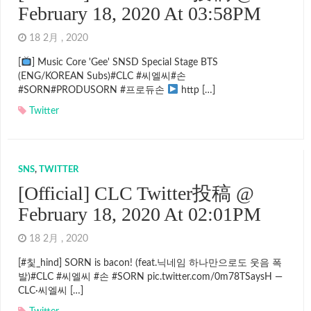
February 18, 2020 At 03:58PM
18 2月 , 2020
[
] Music Core 'Gee' SNSD Special Stage BTS
(ENG/KOREAN Subs)#CLC #씨엘씨#손
#SORN#PRODUSORN #프로듀손
http […]
Twitter
SNS
,
TWITTER
[Official] CLC Twitter投稿 @
February 18, 2020 At 02:01PM
18 2月 , 2020
[#칯_hind] SORN is bacon! (feat.닉네임 하나만으로도 웃음 폭
발)#CLC #씨엘씨 #손 #SORN pic.twitter.com/0m78TSaysH —
CLC·씨엘씨 […]