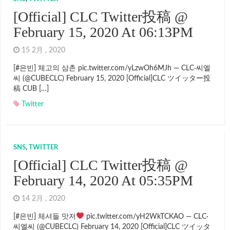
[Official] CLC Twitter投稿 @
February 15, 2020 At 06:13PM
15 2月 , 2020
[#은빈] 체고의 삼촌 pic.twitter.com/yLzwOh6MJh — CLC·씨엘
씨 (@CUBECLC) February 15, 2020 [Official]CLC ツイッター投
稿 CUB […]
Twitter
SNS
,
TWITTER
[Official] CLC Twitter投稿 @
February 14, 2020 At 05:35PM
14 2月 , 2020
[#은빈] 체셔들 맛저
pic.twitter.com/yH2WkTCKAO — CLC·
씨엘씨 (@CUBECLC) February 14, 2020 [Official]CLC ツイッタ