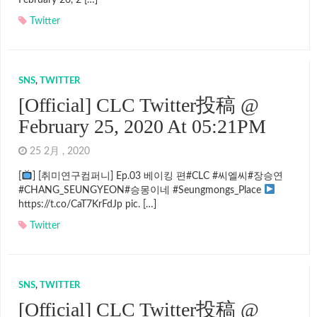
February 26, 2 […]
Twitter
SNS
,
TWITTER
[Official] CLC Twitter投稿 @
February 25, 2020 At 05:21PM
25 2月 , 2020
[
] [취미연구컴퍼니] Ep.03 베이킹 편#CLC #씨엘씨#장승연
#CHANG_SEUNGYEON#승몽이네 #Seungmongs_Place
https://t.co/CaT7KrFdJp pic. […]
Twitter
SNS
,
TWITTER
[Official] CLC Twitter投稿 @