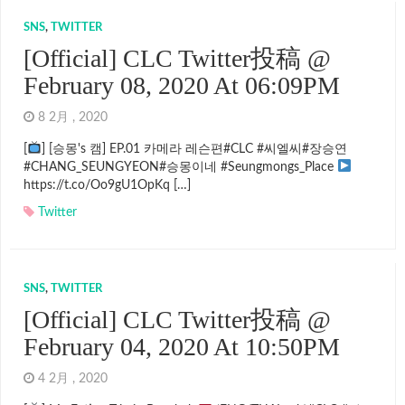
SNS
,
TWITTER
[Official] CLC Twitter投稿 @
February 08, 2020 At 06:09PM
8 2月 , 2020
[
] [승몽's 캠] EP.01 카메라 레슨편#CLC #씨엘씨#장승연
#CHANG_SEUNGYEON#승몽이네 #Seungmongs_Place
https://t.co/Oo9gU1OpKq […]
Twitter
SNS
,
TWITTER
[Official] CLC Twitter投稿 @
February 04, 2020 At 10:50PM
4 2月 , 2020