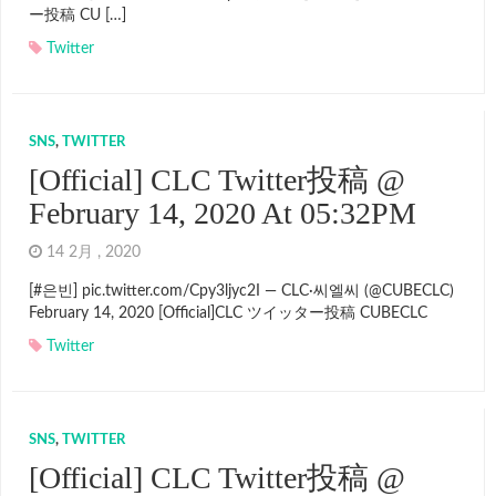
ー投稿 CU […]
Twitter
SNS
,
TWITTER
[Official] CLC Twitter投稿 @
February 14, 2020 At 05:32PM
14 2月 , 2020
[#은빈] pic.twitter.com/Cpy3ljyc2I — CLC·씨엘씨 (@CUBECLC)
February 14, 2020 [Official]CLC ツイッター投稿 CUBECLC
Twitter
SNS
,
TWITTER
[Official] CLC Twitter投稿 @