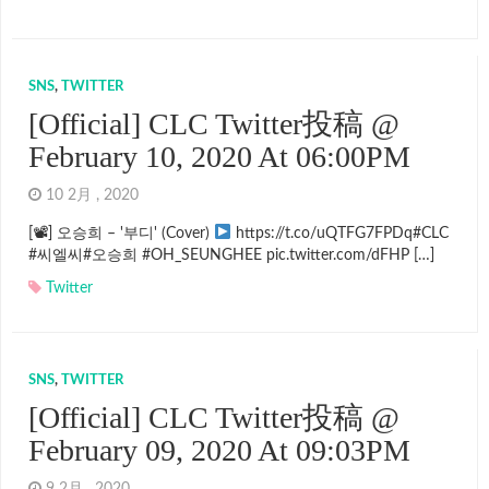
SNS
,
TWITTER
[Official] CLC Twitter投稿 @
February 10, 2020 At 06:00PM
10 2月 , 2020
[📽] 오승희 – '부디' (Cover)
https://t.co/uQTFG7FPDq#CLC
#씨엘씨#오승희 #OH_SEUNGHEE pic.twitter.com/dFHP […]
Twitter
SNS
,
TWITTER
[Official] CLC Twitter投稿 @
February 09, 2020 At 09:03PM