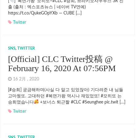
[
] '복면가왕' 모히또=#CLC #승희, 브라키오사우루스 3R 진
출 (출처 : 엑스포츠뉴스 | 네이버 TV연예)
https://t.co/QukeGOpYXb — CUBE […]
Twitter
SNS
,
TWITTER
[Official] CLC Twitter投稿 @
February 16, 2020 At 07:56PM
16 2月 , 2020
[#승희] 궁금해하며(사실 다 알고 있었잖아) 기다려준 내 님들
고마웠또. 고대하던 #복면가왕 역시나 재밌었또! #모히또 는
승희였습니다
+보너스 퇴근짤 #CLC #Seunghee pic.twit […]
Twitter
SNS
,
TWITTER