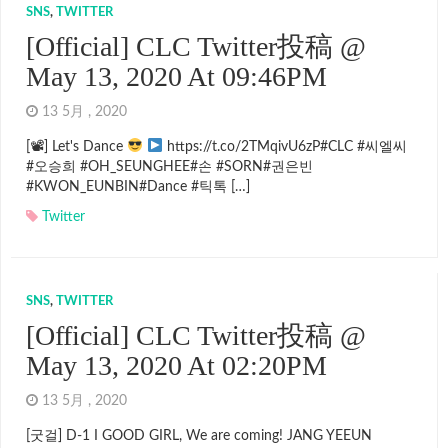
SNS
,
TWITTER
[Official] CLC Twitter投稿 @
May 13, 2020 At 09:46PM
13 5月 , 2020
[📽] Let's Dance
https://t.co/2TMqivU6zP#CLC #씨엘씨
#오승희 #OH_SEUNGHEE#손 #SORN#권은빈
#KWON_EUNBIN#Dance #틱톡 […]
Twitter
SNS
,
TWITTER
[Official] CLC Twitter投稿 @
May 13, 2020 At 02:20PM
13 5月 , 2020
[굿걸] D-1 I GOOD GIRL, We are coming! JANG YEEUN