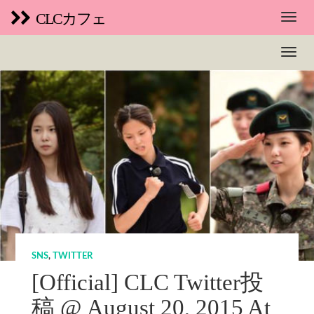
CLCカフェ
SNS
,
TWITTER
[Official] CLC Twitter投
稿 @ August 20, 2015 At