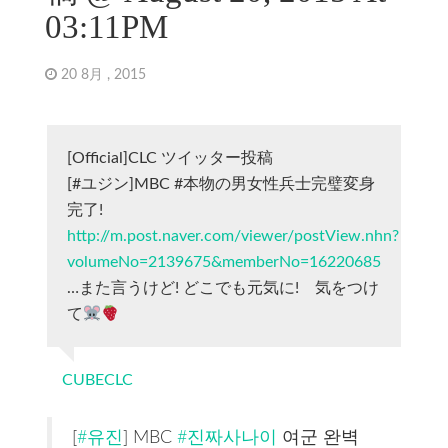
03:11PM
20 8月 , 2015
[Official]CLC ツイッター投稿
[#ユジン]MBC #本物の男女性兵士完璧変身
完了!
http://m.post.naver.com/viewer/postView.nhn?
volumeNo=2139675&memberNo=16220685
…また言うけど! どこでも元気に! 気をつけ
て
CUBECLC
[
#유진
] MBC
#진짜사나이
여군 완벽