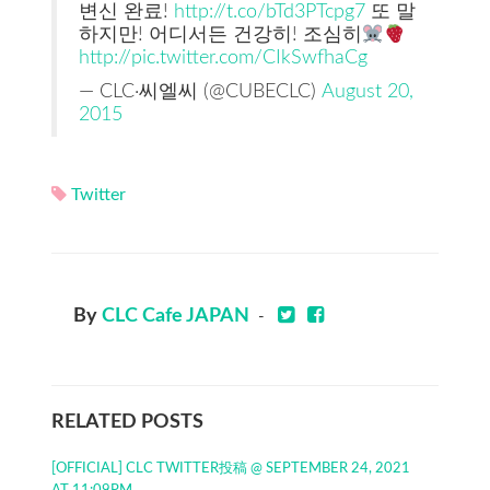
변신 완료!
http://t.co/bTd3PTcpg7
또 말
하지만! 어디서든 건강히! 조심히
http://pic.twitter.com/CIkSwfhaCg
— CLC·씨엘씨 (@CUBECLC)
August 20,
2015
Twitter
By
CLC Cafe JAPAN
-
RELATED POSTS
[OFFICIAL] CLC TWITTER投稿 @ SEPTEMBER 24, 2021