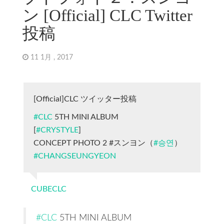
ン [Official] CLC Twitter
投稿
11 1月 , 2017
[Official]CLC ツイッター投稿
#CLC
5TH MINI ALBUM
[
#CRYSTYLE
]
CONCEPT PHOTO 2 #スンヨン（
#승연
）
#CHANGSEUNGYEON
CUBECLC
#CLC
5TH MINI ALBUM