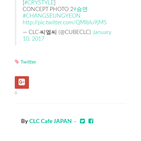
[
#CRYSTYLE
]
CONCEPT PHOTO 2
#승연
#CHANGSEUNGYEON
http://pic.twitter.com/QMlbIu9jMS
— CLC·씨엘씨 (@CUBECLC)
January
10, 2017
Twitter
0
By
CLC Cafe JAPAN
-