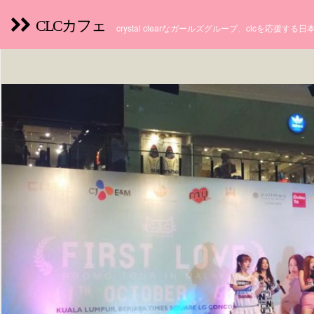
CLCカフェ
crystal clearなガールズグループ、clcを応援す