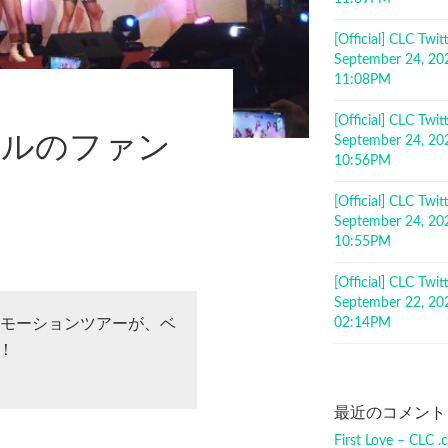
[Official] CLC Tw
September 24, 20
11:08PM
[Official] CLC Tw
ールのファン
September 24, 20
10:56PM
[Official] CLC Tw
September 24, 20
10:55PM
[Official] CLC Tw
September 22, 20
02:14PM
のプロモーションツアーが、ベ
！
最近のコメント
First Love – CLC