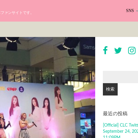
SNS
る日本ファンサイトです。
検
索:
最近の投稿
[Official] CLC Tw
September 24, 20
11:09PM