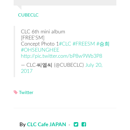
CUBECLC
CLC 6th mini album
[FREE'SM]
Concept Photo 1
#CLC
#FREESM
#승희
#OHSEUNGHEE
http://pic.twitter.com/bP8w9Wb3P8
— CLC·씨엘씨 (@CUBECLC)
July 20,
2017
Twitter
By
CLC Cafe JAPAN
-