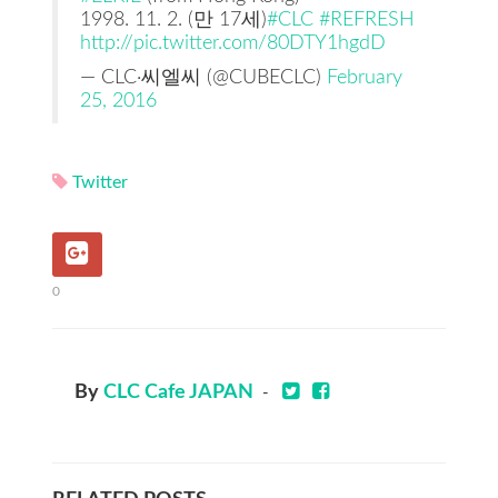
1998. 11. 2. (만 17세)
#CLC
#REFRESH
http://pic.twitter.com/80DTY1hgdD
— CLC·씨엘씨 (@CUBECLC)
February
25, 2016
Twitter
0
By
CLC Cafe JAPAN
-