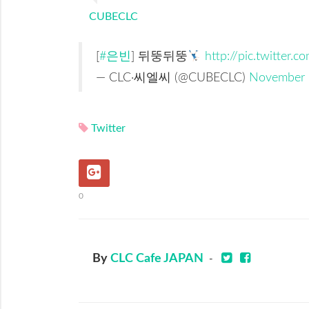
CUBECLC
[
#은빈
] 뒤뚱뒤뚱
http://pic.twitte
— CLC·씨엘씨 (@CUBECLC)
November 
Twitter
0
By
CLC Cafe JAPAN
-