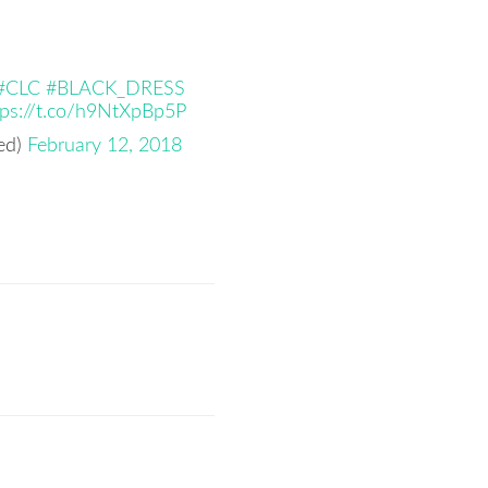
#CLC
#BLACK_DRESS
tps://t.co/h9NtXpBp5P
ed)
February 12, 2018