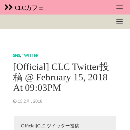
CLCカフェ
SNS
,
TWITTER
[Official] CLC Twitter投
稿 @ February 15, 2018
At 09:03PM
15 2月 , 2018
[Official]CLC ツイッター投稿