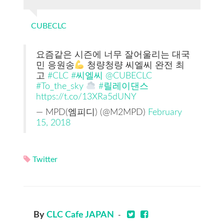
CUBECLC
요즘같은 시즌에 너무 잘어울리는 대국
민 응원송
청량청량 씨엘씨 완전 최
고
#CLC
#씨엘씨
@CUBECLC
#To_the_sky
#릴레이댄스
https://t.co/13XRa5dUNY
— MPD(엠피디) (@M2MPD)
February
15, 2018
Twitter
By
CLC Cafe JAPAN
-