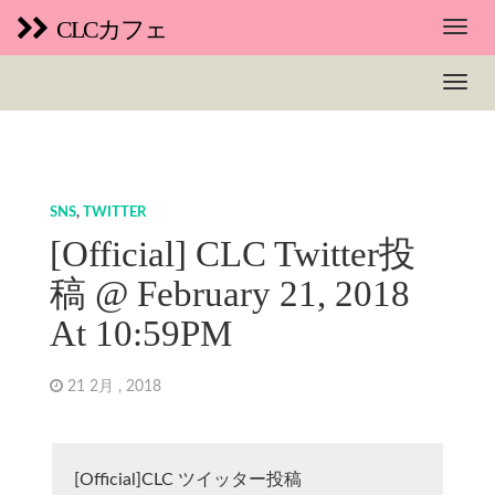
CLCカフェ
SNS
,
TWITTER
[Official] CLC Twitter投
稿 @ February 21, 2018
At 10:59PM
21 2月 , 2018
[Official]CLC ツイッター投稿