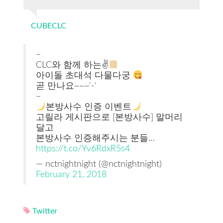
CUBECLC
–
CLC와 함께 하는✌
아이돌 초대석 다물다궁
곧 만나요~~~'-'
–
본방사수 인증 이벤트
고릴라 게시판으로 [본방사수] 말머리
달고
본방사수 인증해주시는 분들…
https://t.co/Yv6RdxR5s4
— nctnightnight (@nctnightnight)
February 21, 2018
Twitter