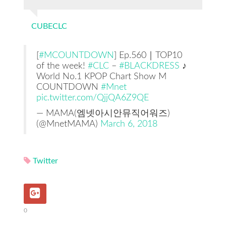
CUBECLC
[
#MCOUNTDOWN
] Ep.560｜TOP10
of the week!
#CLC
–
#BLACKDRESS
♪
World No.1 KPOP Chart Show M
COUNTDOWN
#Mnet
pic.twitter.com/QjjQA6Z9QE
— MAMA(엠넷아시안뮤직어워즈)
(@MnetMAMA)
March 6, 2018
Twitter
0