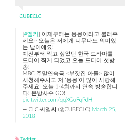
CUBECLC
[
#엘키
] 이제부터는 몽몽이라고 불러주
세요~ 오늘은 저에게 너무나도 의미있
는 날이에요!
예전부터 찍고 싶었던 한국 드라마를
드디어 찍게 되었고 오늘 드디어 첫방
송!
MBC 주말연속극 <부잣집 아들> 많이
시청해주시고 저 ‘몽몽’이 많이 사랑해
주세요! 오늘 1-4회까지 연속 방송합니
다! 본방사수 GO!
pic.twitter.com/qqXGuFqPdH
— CLC·씨엘씨 (@CUBECLC)
March 25,
2018
Twitter