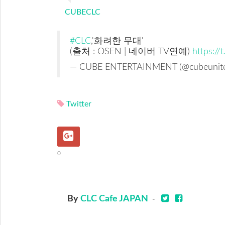
CUBECLC
#CLC
,'화려한 무대'
(출처 : OSEN | 네이버 TV연예)
https://
— CUBE ENTERTAINMENT (@cubeunit
Twitter
0
By
CLC Cafe JAPAN
-