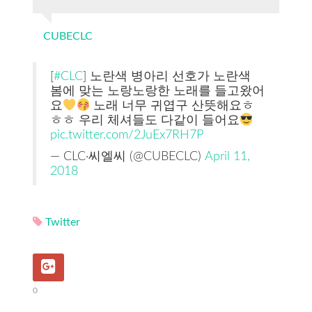
CUBECLC
[
#CLC
] 노란색 병아리 선호가 노란색
봄에 맞는 노랑노랑한 노래를 들고왔어
요
노래 너무 귀엽구 산뜻해요ㅎ
ㅎㅎ 우리 체셔들도 다같이 들어요
pic.twitter.com/2JuEx7RH7P
— CLC·씨엘씨 (@CUBECLC)
April 11,
2018
Twitter
0