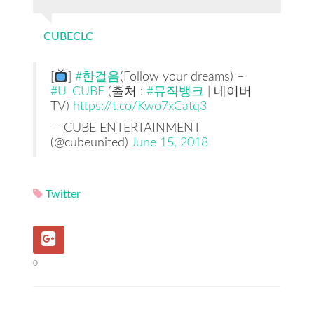
CUBECLC
[
]
#한걸음
(Follow your dreams) –
#U_CUBE
(출처 :
#뮤직뱅크
| 네이버
TV)
https://t.co/Kwo7xCatq3
— CUBE ENTERTAINMENT
(@cubeunited)
June 15, 2018
Twitter
0