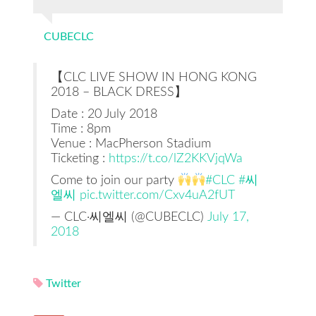
CUBECLC
【CLC LIVE SHOW IN HONG KONG
2018 – BLACK DRESS】
Date : 20 July 2018
Time : 8pm
Venue : MacPherson Stadium
Ticketing :
https://t.co/lZ2KKVjqWa
Come to join our party
#CLC
#씨
엘씨
pic.twitter.com/Cxv4uA2fUT
— CLC·씨엘씨 (@CUBECLC)
July 17,
2018
Twitter