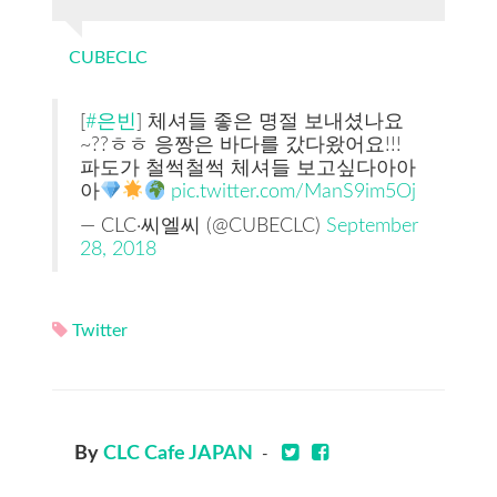
CUBECLC
[
#은빈
] 체셔들 좋은 명절 보내셨나요
~??ㅎㅎ 응짱은 바다를 갔다왔어요!!!
파도가 철썩철썩 체셔들 보고싶다아아
아
pic.twitter.com/ManS9im5Oj
— CLC·씨엘씨 (@CUBECLC)
September
28, 2018
Twitter
By
CLC Cafe JAPAN
-