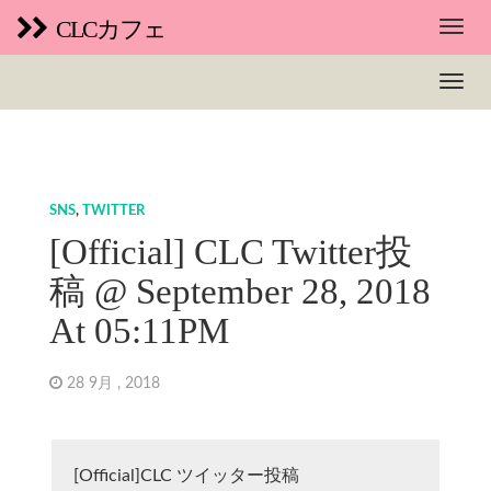
CLCカフェ
SNS
,
TWITTER
[Official] CLC Twitter投
稿 @ September 28, 2018
At 05:11PM
28 9月 , 2018
[Official]CLC ツイッター投稿