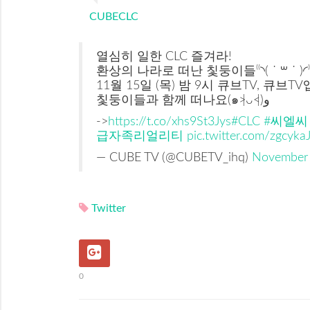
CUBECLC
열심히 일한 CLC 즐겨라!
환상의 나라로 떠난 칯둥이들⁽⁽◝( ˙ ꒳ ˙ )◜⁾
11월 15일 (목) 밤 9시 큐브TV, 큐브T
칯둥이들과 함께 떠나요(๑˃̵ᴗ˂̵)و
->
https://t.co/xhs9St3Jys
#CLC
#씨엘씨
급자족리얼리티
pic.twitter.com/zgcyka
— CUBE TV (@CUBETV_ihq)
November 
Twitter
0