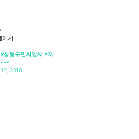
⁾
V앱에서
#성동구민씨엘씨
#자
Je1a
12, 2018