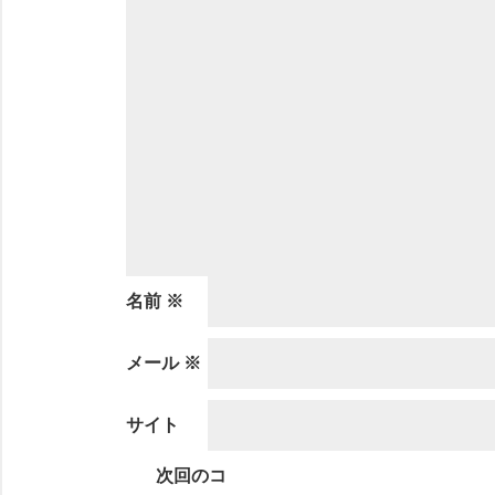
名前
※
メール
※
サイト
次回のコ