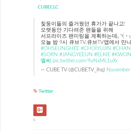
CUBECLC
칯둥이들의 즐거웠던 휴가가 끝나고!
오랫동안 기다려준 팬들을 위해
서프라이즈 팬미팅을 계획하는데₍₍ ◝(・ω・)
오늘 밤 9시 큐브TV,큐브TV앱에서 만
#OHSEUNGHEE
#CHOIYUJIN
#CHAN
#SORN
#JANGYEEUN
#ELKIE
#KWON
엘씨
pic.twitter.com/9yNxML1uXr
— CUBE TV (@CUBETV_ihq)
November 
Twitter
0