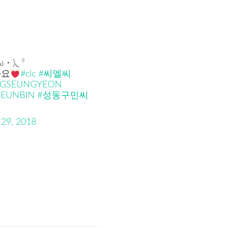
◟ ⁾⁾
나요
#clc
#씨엘씨
GSEUNGYEON
EUNBIN
#성동구민씨
29, 2018