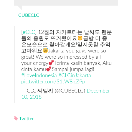
CUBECLC
[
#CLC
] 12월의 자카르타는 날씨도 팬분
들의 응원도 뜨거웠어요
금방 더 좋
은모습으로 찾아갈게요!잊지못할 추억
고마워요
Jakarta you guys were so
great! We were so impressed by all
your energy
Terima kasih banyak, Aku
cinta kamu
Sampai jumpa lagi!
#LoveIndonesia
#CLCinJakarta
pic.twitter.com/S1tW8icZPp
— CLC·씨엘씨 (@CUBECLC)
December
10, 2018
Twitter