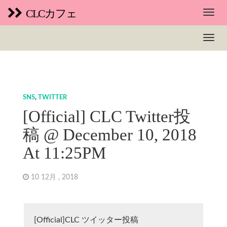
CLCカフェ
SNS
,
TWITTER
[Official] CLC Twitter投
稿 @ December 10, 2018
At 11:25PM
10 12月 , 2018
[Official]CLC ツイッター投稿