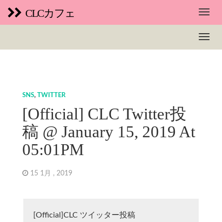
CLCカフェ
SNS
,
TWITTER
[Official] CLC Twitter投
稿 @ January 15, 2019 At
05:01PM
15 1月 , 2019
[Official]CLC ツイッター投稿