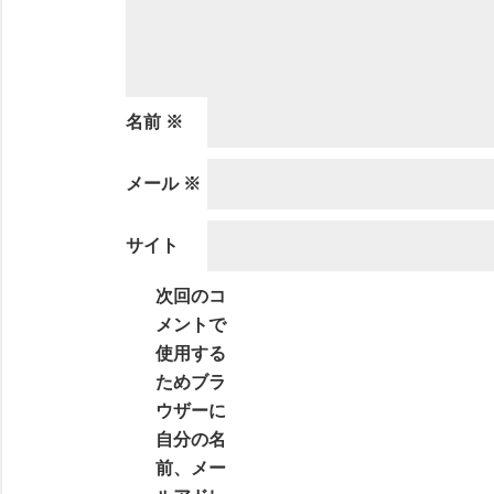
名前
※
メール
※
サイト
次回のコ
メントで
使用する
ためブラ
ウザーに
自分の名
前、メー