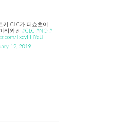
트키 CLC가 더쇼초이
 이리와♬
#CLC
#NO
#
tter.com/FxcyFHYeUl
uary 12, 2019