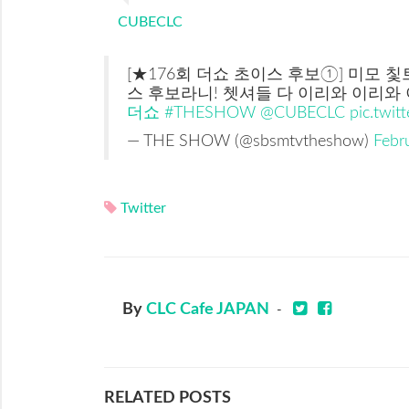
CUBECLC
[★176회 더쇼 초이스 후보①] 미모 칯
스 후보라니! 쳇셔들 다 이리와 이리와
더쇼
#THESHOW
@CUBECLC
pic.twi
— THE SHOW (@sbsmtvtheshow)
Febr
Twitter
By
CLC Cafe JAPAN
-
RELATED POSTS