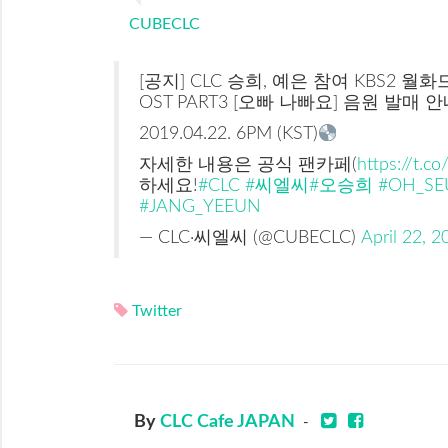
CUBECLC
[공지] CLC 승희, 예은 참여 KBS2 월
OST PART3 [오빠 나빠요] 음원 발매 
2019.04.22. 6PM (KST)
자세한 내용은 공식 팬카페(
https://t.co
하세요!
#CLC
#씨엘씨
#오승희
#OH_SE
#JANG_YEEUN
— CLC·씨엘씨 (@CUBECLC)
April 22, 2
Twitter
By
CLC Cafe JAPAN
-