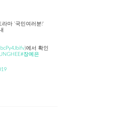
화드라마 '국민여러분!'
안내
/bcPy4Jbifv
)에서 확인
UNGHEE
#장예은
019