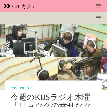
CLCカフェ
SNS
,
TWITTER
今週のKBSラジオ木曜
「リョウクの幸せなク