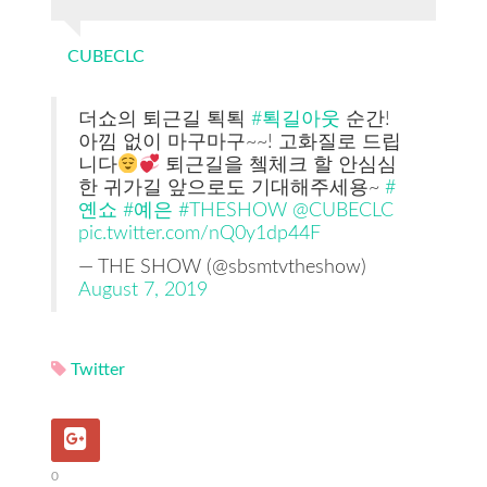
CUBECLC
더쇼의 퇴근길 퇵퇵
#퇵길아웃
순간!
아낌 없이 마구마구~~! 고화질로 드립
니다
퇴근길을 쳌체크 할 안심심
한 귀가길 앞으로도 기대해주세용~
#
옌쇼
#예은
#THESHOW
@CUBECLC
pic.twitter.com/nQ0y1dp44F
— THE SHOW (@sbsmtvtheshow)
August 7, 2019
Twitter
0