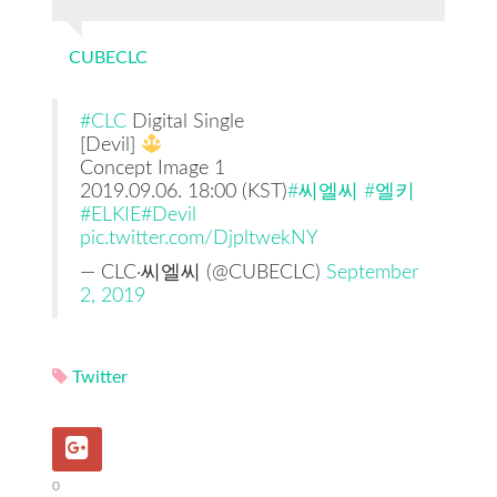
CUBECLC
#CLC
Digital Single
[Devil]
Concept Image 1
2019.09.06. 18:00 (KST)
#씨엘씨
#엘키
#ELKIE
#Devil
pic.twitter.com/DjpltwekNY
— CLC·씨엘씨 (@CUBECLC)
September
2, 2019
Twitter
0