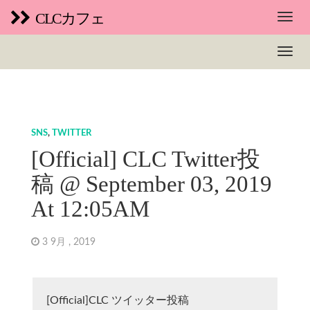
CLCカフェ
SNS
,
TWITTER
[Official] CLC Twitter投
稿 @ September 03, 2019
At 12:05AM
3 9月 , 2019
[Official]CLC ツイッター投稿