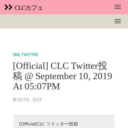
CLCカフェ
SNS
,
TWITTER
[Official] CLC Twitter投
稿 @ September 10, 2019
At 05:07PM
10 9月 , 2019
[Official]CLC ツイッター投稿