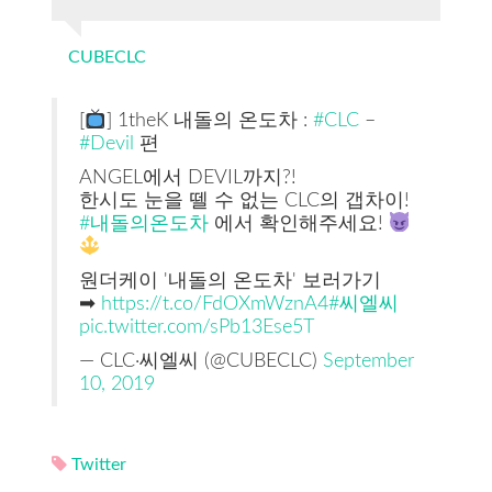
CUBECLC
[
] 1theK 내돌의 온도차 :
#CLC
–
#Devil
편
ANGEL에서 DEVIL까지?!
한시도 눈을 뗄 수 없는 CLC의 갭차이!
#내돌의온도차
에서 확인해주세요!
원더케이 '내돌의 온도차' 보러가기
➡
https://t.co/FdOXmWznA4
#씨엘씨
pic.twitter.com/sPb13Ese5T
— CLC·씨엘씨 (@CUBECLC)
September
10, 2019
Twitter