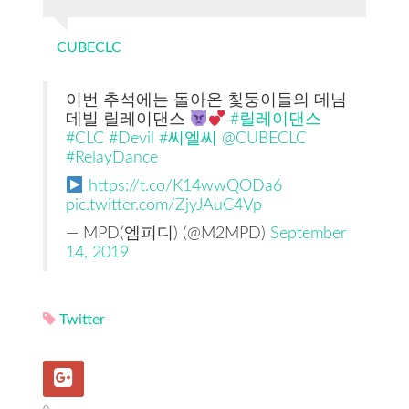
CUBECLC
이번 추석에는 돌아온 칯둥이들의 데님
데빌 릴레이댄스
#릴레이댄스
#CLC
#Devil
#씨엘씨
@CUBECLC
#RelayDance
https://t.co/K14wwQODa6
pic.twitter.com/ZjyJAuC4Vp
— MPD(엠피디) (@M2MPD)
September
14, 2019
Twitter