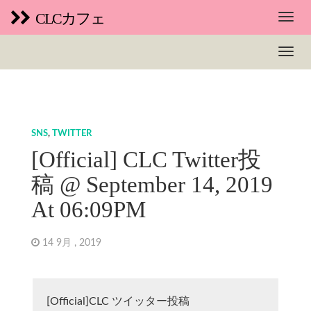
CLCカフェ
SNS
,
TWITTER
[Official] CLC Twitter投
稿 @ September 14, 2019
At 06:09PM
14 9月 , 2019
[Official]CLC ツイッター投稿