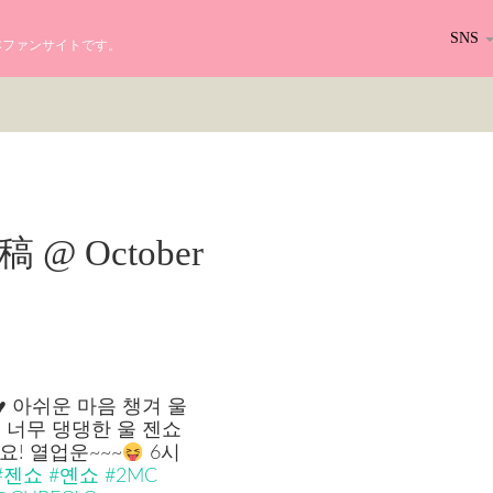
SNS
る日本ファンサイトです。
r投稿 @ October
♥️
아쉬운 마음 챙겨 울
 너무 댕댕한 울 젠쇼
! 열업운~~~
6시
#젠쇼
#옌쇼
#2MC