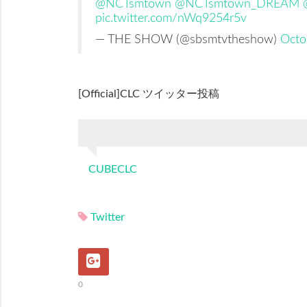
@NCTsmtown
@NCTsmtown_DREAM
pic.twitter.com/nWq9254r5v
— THE SHOW (@sbsmtvtheshow)
Octo
[Official]CLC ツイッター投稿
CUBECLC
Twitter
0