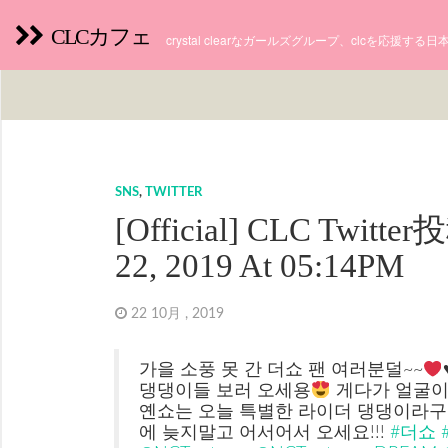
CLCカフェ
crystal clearなガールズグループ、clcを応援す
SNS
,
TWITTER
[Official] CLC Twitte
22, 2019 At 05:14PM
22 10月 , 2019
가을 소풍 못 간 더쇼 팬 여러분덜~~
댕댕이들 보러 오세용
게다가 얼굴이
옌쇼는 오늘 특별한 라이더 댕댕이라구요
에 늦지말고 어서어서 오세요!!!
#더쇼