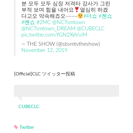
분 모두 모두 심장 저격타 강사가 그린
부적 보며 힘을 내어요
열심히 하겠
다고오 약속해죠오~~~~
#더쇼
#젠쇼
#옌쇼
#2MC
@NCTsmtown
@NCTsmtown_DREAM
@CUBECLC
pic.twitter.com/fGN2XeVviM
— THE SHOW (@sbsmtvtheshow)
November 12, 2019
[Official]CLC ツイッター投稿
CUBECLC
Twitter