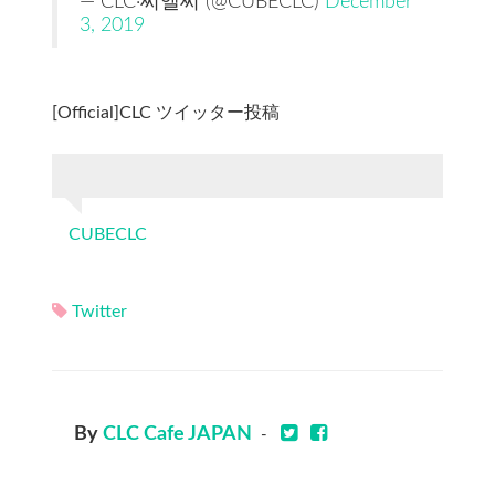
— CLC·씨엘씨 (@CUBECLC)
December
3, 2019
[Official]CLC ツイッター投稿
CUBECLC
Twitter
By
CLC Cafe JAPAN
-