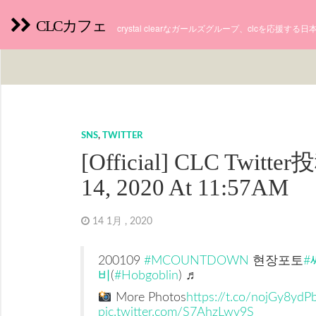
CLCカフェ
crystal clearなガールズグループ、clcを応援す
SNS
,
TWITTER
[Official] CLC Twitte
14, 2020 At 11:57AM
14 1月 , 2020
200109
#MCOUNTDOWN
현장포토
#
비
(
#Hobgoblin
) ♬
More Photos
https://t.co/nojGy8ydP
pic.twitter.com/S7AhzLwv9S