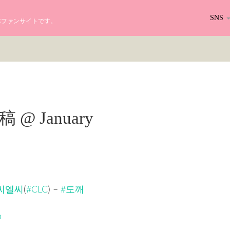
SNS
る日本ファンサイトです。
r投稿 @ January
씨엘씨
(
#CLC
) –
#도깨
b