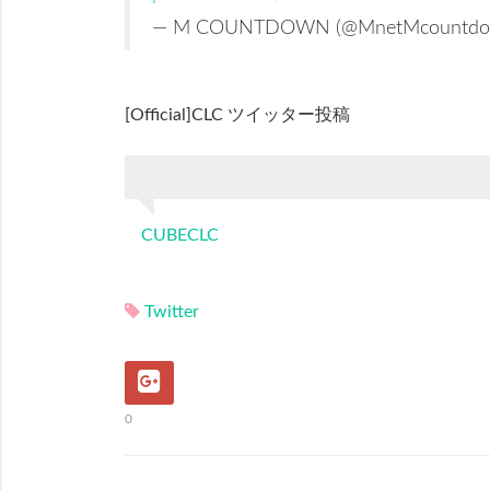
— M COUNTDOWN (@MnetMcountdo
[Official]CLC ツイッター投稿
CUBECLC
Twitter
0