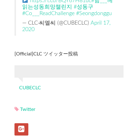
https://t.co/BQY67H81uc
#함___께
읽는성동희망챌린지
#성동구
#Co___ReadChallenge
#Seongdonggu
— CLC·씨엘씨 (@CUBECLC)
April 17,
2020
[Official]CLC ツイッター投稿
CUBECLC
Twitter