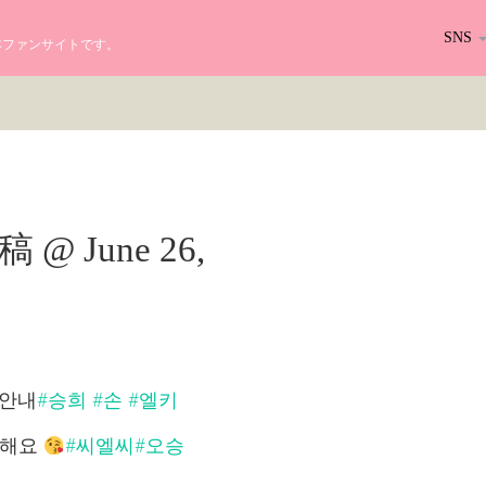
SNS
る日本ファンサイトです。
投稿 @ June 26,
e 안내
#승희
#손
#엘키
께해요
#씨엘씨
#오승