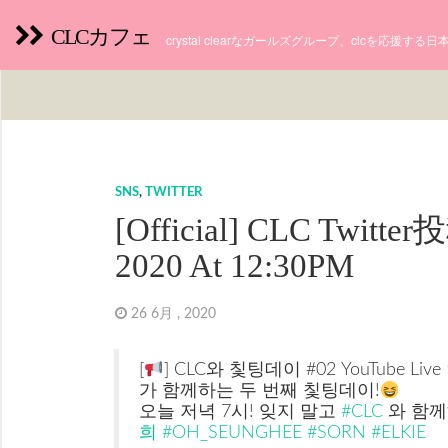
CLCカフェ
crystal clearなガールズグループ、clcを応援す
SNS
,
TWITTER
[Official] CLC Twitter
2020 At 12:30PM
26 6月 , 2020
[
] CLC와 칯팅데이 #02 YouTube Liv
가 함께하는 두 번째 칯팅데이!
오늘 저녁 7시! 잊지 말고
#CLC
와 함
희
#OH_SEUNGHEE
#SORN
#ELKIE