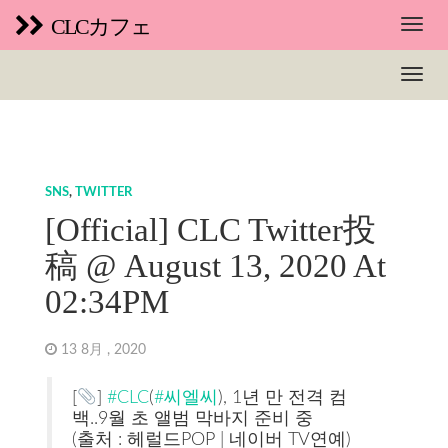
CLCカフェ
SNS
,
TWITTER
[Official] CLC Twitter投
稿 @ August 13, 2020 At
02:34PM
13 8月 , 2020
[
]
#CLC
(
#씨엘씨
), 1년 만 전격 컴
백..9월 초 앨범 막바지 준비 중
(출처 : 헤럴드POP | 네이버 TV연예)