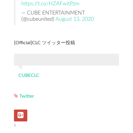
https://t.co/HZAFwitPzm
— CUBE ENTERTAINMENT
(@cubeunited)
August 13, 2020
[Official]CLC ツイッター投稿
CUBECLC
Twitter
0