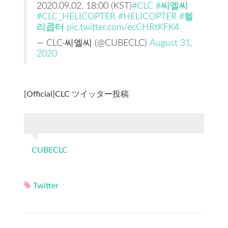
2020.09.02. 18:00 (KST)
#CLC
#씨엘씨
#CLC_HELICOPTER
#HELICOPTER
#헬
리콥터
pic.twitter.com/ecCHRtKFK4
— CLC·씨엘씨 (@CUBECLC)
August 31,
2020
[Official]CLC ツイッター投稿
CUBECLC
Twitter