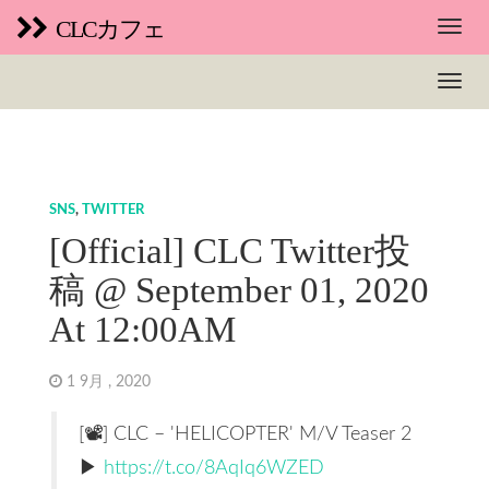
CLCカフェ
SNS
,
TWITTER
[Official] CLC Twitter投
稿 @ September 01, 2020
At 12:00AM
1 9月 , 2020
[📽] CLC – 'HELICOPTER' M/V Teaser 2
▶
https://t.co/8AqIq6WZED