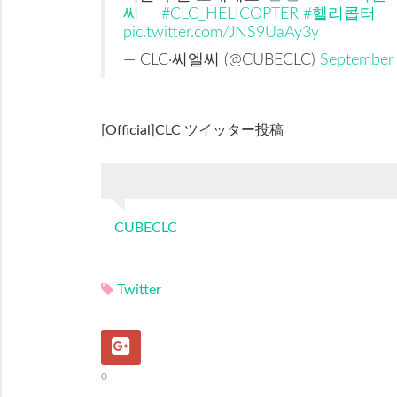
씨
#CLC_HELICOPTER
#헬리콥터
pic.twitter.com/JNS9UaAy3y
— CLC·씨엘씨 (@CUBECLC)
September 
[Official]CLC ツイッター投稿
CUBECLC
Twitter
0