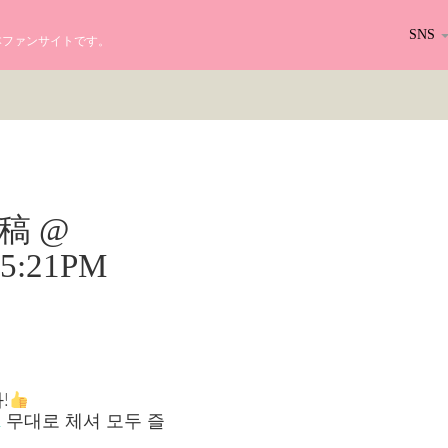
SNS
る日本ファンサイトです。
r投稿 @
 05:21PM
!
R
무대로 체셔 모두 즐