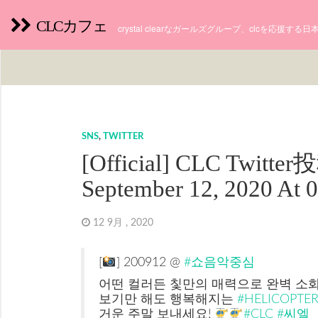
CLCカフェ
crystal clearなガールズグループ、clcを応援す
SNS
,
TWITTER
[Official] CLC Twitte
September 12, 2020 At
12 9月 , 2020
[
] 200912 @
#쇼음악중심
어떤 컬러든 칯만의 매력으로 완벽 소화
보기만 해도 행복해지는
#HELICOPTE
거운 주말 보내세요!
#CLC
#씨엘