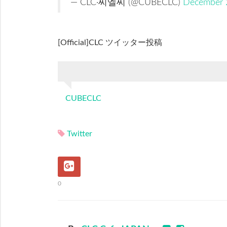
— CLC·씨엘씨 (@CUBECLC)
December 
[Official]CLC ツイッター投稿
CUBECLC
Twitter
0