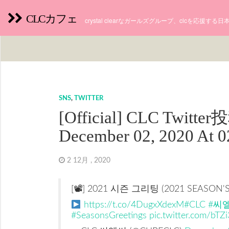
CLCカフェ
crystal clearなガールズグループ、clcを応援す
SNS
,
TWITTER
[Official] CLC Twitte
December 02, 2020 At 
2 12月 , 2020
[📽] 2021 시즌 그리팅 (2021 SEASON'S
https://t.co/4DugxXdexM
#CLC
#씨
#SeasonsGreetings
pic.twitter.com/bT