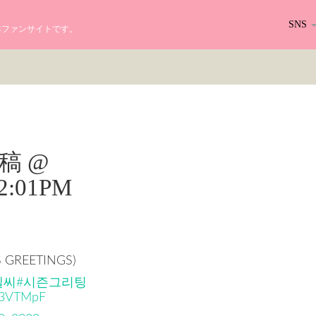
SNS
る日本ファンサイトです。
r投稿 @
02:01PM
 GREETINGS)
엘씨
#시즌그리팅
Zi3VTMpF