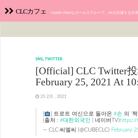
CLCカフェ
crystal clearなガールズグループ、clcを応援す
SNS
,
TWITTER
[Official] CLC Twitte
February 25, 2021 At 
25 2月 , 2021
[
] 트로트 여신으로 돌아온
#손
의 '짝
(출처 :
#대한외국인
| 네이버TV)
https:/
— CLC·씨엘씨 (@CUBECLC)
February 2