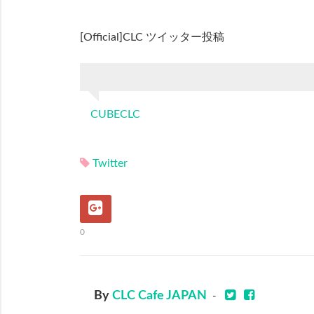
[Official]CLC ツイッター投稿
CUBECLC
Twitter
0
By
CLC Cafe JAPAN
-