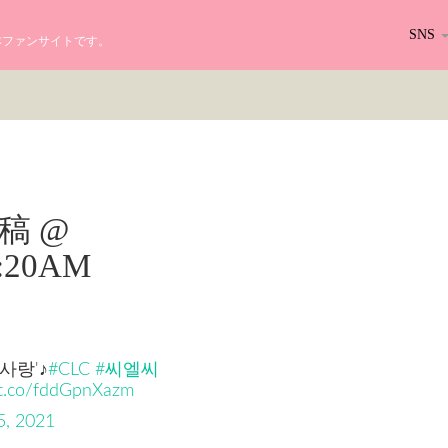
SNS
る日本ファンサイトです。
r投稿 @
10:20AM
사랑'♪
#CLC
#씨엘씨
/t.co/fddGpnXazm
5, 2021