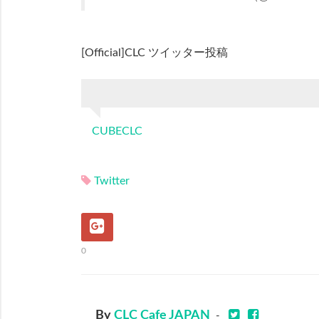
[Official]CLC ツイッター投稿
CUBECLC
Twitter
0
By
CLC Cafe JAPAN
-