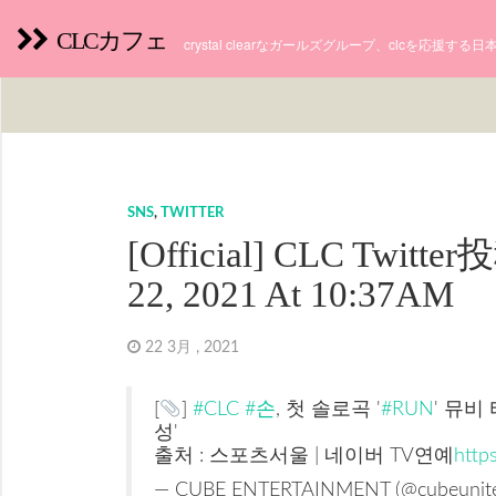
CLCカフェ
crystal clearなガールズグループ、clcを応援す
SNS
,
TWITTER
[Official] CLC Twitte
22, 2021 At 10:37AM
22 3月 , 2021
[
]
#CLC
#손
, 첫 솔로곡 '
#RUN
' 뮤비
성'
출처 : 스포츠서울 | 네이버 TV연예
http
— CUBE ENTERTAINMENT (@cubeunit