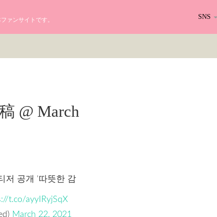
SNS
る日本ファンサイトです。
r投稿 @ March
 티저 공개 '따뜻한 감
s://t.co/ayyIRyjSqX
ed)
March 22, 2021