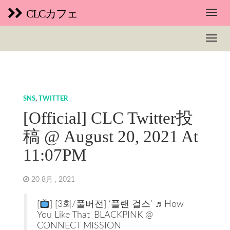
CLCカフェ
SNS
,
TWITTER
[Official] CLC Twitter投
稿 @ August 20, 2021 At
11:07PM
20 8月 , 2021
[
] [3회/풀버전] ‘플랜 걸스’ ♬How
You Like That_BLACKPINK @
CONNECT MISSION