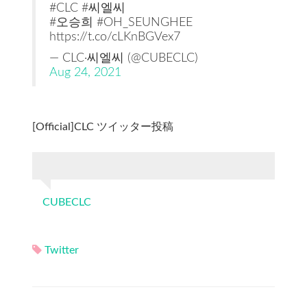
#CLC #씨엘씨
#오승희 #OH_SEUNGHEE
https://t.co/cLKnBGVex7
— CLC·씨엘씨 (@CUBECLC)
Aug 24, 2021
[Official]CLC ツイッター投稿
CUBECLC
Twitter